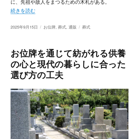
に、先祖や故人をまつるための木札がある。
“お位牌とともに続く供養のかたち心を繋ぐ通販時代の新し
続きを読む
投
カ
タ
2025年9月15日
お位牌
,
葬式
,
通販
葬式
稿
テ
グ
日:
ゴ
リ
お位牌を通じて紡がれる供養
ー
の心と現代の暮らしに合った
選び方の工夫