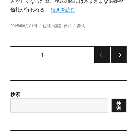
人が亡くなった際、葬式の際にはさまざまな供養や
“祈りと絆をつなぐ位牌日本人の心に息
儀礼が行われる。
続きを読む
投
カ
タ
2025年8月21日
位牌
,
値段
,
葬式
葬式
稿
テ
グ
日:
ゴ
リ
投
ー
固定ページ
1
次の
稿
ペー
ジ
の
検索
ペ
検
索
ー
ジ