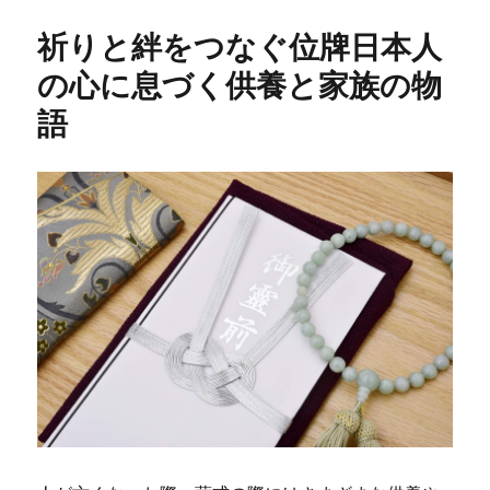
リ
祈りと絆をつなぐ位牌日本人
ー
の心に息づく供養と家族の物
語