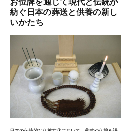
お位牌を通じて現代と伝統が
ー
紡ぐ日本の葬送と供養の新し
いかたち
日本の伝統的な仏教文化において、葬式や仏壇を語