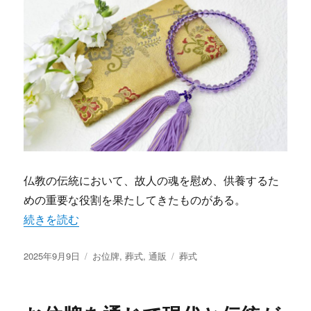
仏教の伝統において、故人の魂を慰め、供養するた
めの重要な役割を果たしてきたものがある。
“お位牌の現代的通販事情と伝統の調和がもたらす新たな供
続きを読む
投
カ
タ
2025年9月9日
お位牌
,
葬式
,
通販
葬式
稿
テ
グ
日:
ゴ
リ