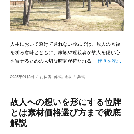
人生において避けて通れない葬式では、故人の冥福
を祈る意味とともに、家族や近親者が故人を偲び心
“現代の供養に寄
を寄せるための大切な時間が持たれる。
続きを読む
投
カ
タ
2025年9月3日
お位牌
,
葬式
,
通販
葬式
稿
テ
グ
日:
ゴ
リ
故人への想いを形にする位牌
ー
とは素材価格選び方まで徹底
解説