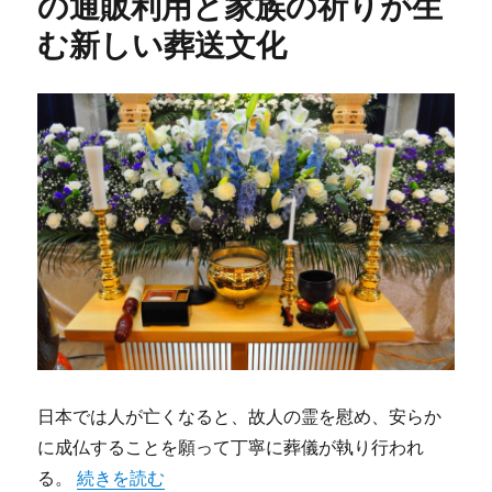
の通販利用と家族の祈りが生
む新しい葬送文化
日本では人が亡くなると、故人の霊を慰め、安らか
に成仏することを願って丁寧に葬儀が執り行われ
“現代と伝統が交差するお位牌の通販利用と家族の祈
る。
続きを読む