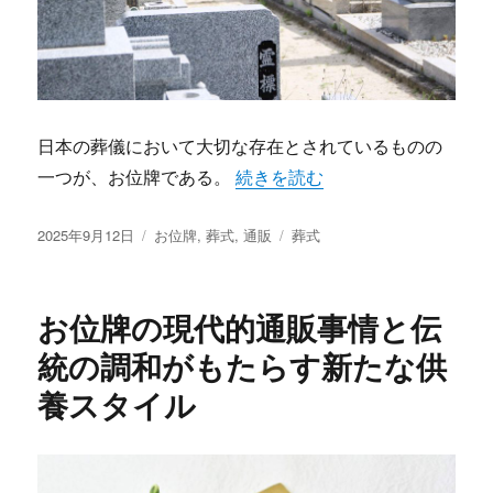
日本の葬儀において大切な存在とされているものの
“お位牌を通じて紡がれる供養の
一つが、お位牌である。
続きを読む
投
カ
タ
2025年9月12日
お位牌
,
葬式
,
通販
葬式
稿
テ
グ
日:
ゴ
リ
お位牌の現代的通販事情と伝
ー
統の調和がもたらす新たな供
養スタイル