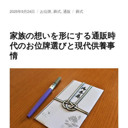
投
カ
タ
2025年9月24日
お位牌
,
葬式
,
通販
葬式
稿
テ
グ
日:
ゴ
リ
家族の想いを形にする通販時
ー
代のお位牌選びと現代供養事
情