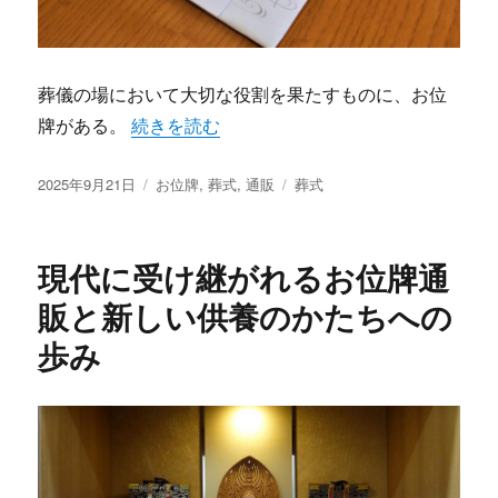
葬儀の場において大切な役割を果たすものに、お位
“家族の想いを形にする通販時代のお位牌選び
牌がある。
続きを読む
投
カ
タ
2025年9月21日
お位牌
,
葬式
,
通販
葬式
稿
テ
グ
日:
ゴ
リ
現代に受け継がれるお位牌通
ー
販と新しい供養のかたちへの
歩み