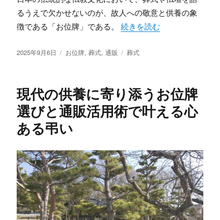
るうえで欠かせないのが、故人への敬意と供養の象
“お位牌を通じて現代と伝統
徴である「お位牌」である。
続きを読む
投
カ
タ
2025年9月6日
お位牌
,
葬式
,
通販
葬式
稿
テ
グ
日:
ゴ
リ
現代の供養に寄り添うお位牌
ー
選びと通販活用術で叶える心
ある弔い