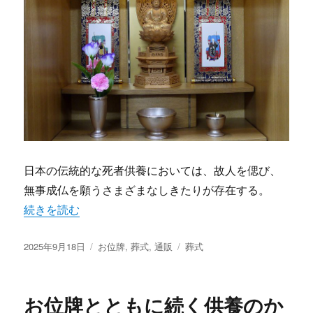
日本の伝統的な死者供養においては、故人を偲び、
無事成仏を願うさまざまなしきたりが存在する。
“現代に受け継がれるお位牌通販と新しい供養のかたちへの
続きを読む
投
カ
タ
2025年9月18日
お位牌
,
葬式
,
通販
葬式
稿
テ
グ
日:
ゴ
リ
お位牌とともに続く供養のか
ー