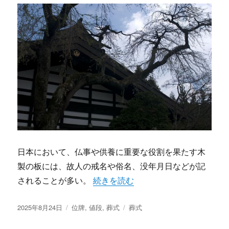
日本において、仏事や供養に重要な役割を果たす木
製の板には、故人の戒名や俗名、没年月日などが記
“故人への想いを形にする位牌とは素
されることが多い。
続きを読む
投
カ
タ
2025年8月24日
位牌
,
値段
,
葬式
葬式
稿
テ
グ
日:
ゴ