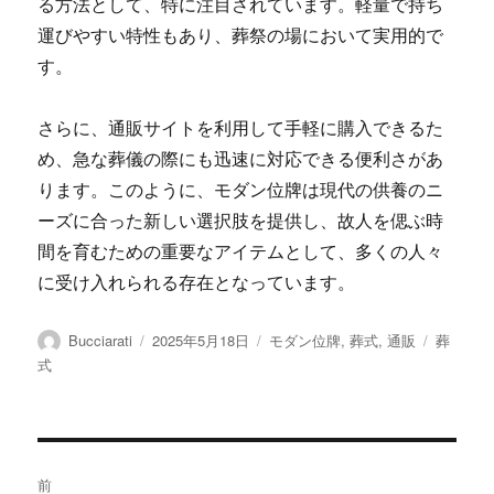
る方法として、特に注目されています。軽量で持ち
運びやすい特性もあり、葬祭の場において実用的で
す。
さらに、通販サイトを利用して手軽に購入できるた
め、急な葬儀の際にも迅速に対応できる便利さがあ
ります。このように、モダン位牌は現代の供養のニ
ーズに合った新しい選択肢を提供し、故人を偲ぶ時
間を育むための重要なアイテムとして、多くの人々
に受け入れられる存在となっています。
投
投
カ
タ
Bucciarati
2025年5月18日
モダン位牌
,
葬式
,
通販
葬
稿
稿
テ
グ
式
者
日:
ゴ
リ
ー
投
前