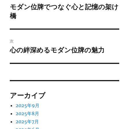
稿
モダン位牌でつなぐ心と記憶の架け
前
橋
の
ナ
投
ビ
稿:
ゲ
次
心の絆深めるモダン位牌の魅力
次
ー
の
シ
投
稿:
ョ
ン
アーカイブ
2025年9月
2025年8月
2025年7月